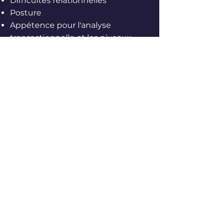
Difficultés relationnelles
​Posture
Appétence pour l'analyse
transactionnelle et les niveaux
logiques de DILTS
ADOPTE UN
COACH
Je vis à la Gorgue, dans les
Flandres, à 30 mins de Lille en
voiture, et bien desservie par les
transports en commun.
TELEPHONE
07 62 67 92 02